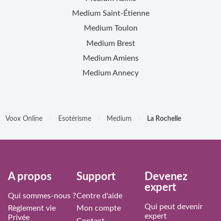
Medium
Saint-Étienne
Medium
Toulon
Medium
Brest
Medium
Amiens
Medium
Annecy
>
>
>
Voox Online
Esotérisme
Medium
La Rochelle
À propos
Support
Devenez
expert
Qui sommes-nous ?
Centre d'aide
Qui peut devenir
Règlement vie
Mon compte
expert
Privée
Contact