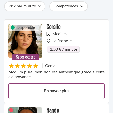
Prix par minute
Compétences
Catégories
Métiers
Ville
Coralie
Disponible
Medium
La Rochelle
2,50 € / minute
Super expert
Genial
Médium pure, mon don est authentique grâce à cette
clairvoyance
En savoir plus
Nando