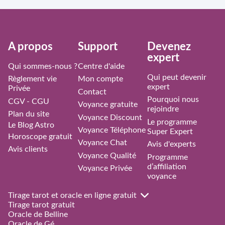
À propos
Support
Devenez
expert
Qui sommes-nous ?
Centre d'aide
Qui peut devenir
Règlement vie
Mon compte
expert
Privée
Contact
Pourquoi nous
CGV - CGU
Voyance gratuite
rejoindre
Plan du site
Voyance Discount
Le programme
Le Blog Astro
Voyance Téléphone
Super Expert
Horoscope gratuit
Voyance Chat
Avis d'experts
Avis clients
Voyance Qualité
Programme
d’affiliation
Voyance Privée
voyance
Tirage tarot et oracle en ligne gratuit
Tirage tarot gratuit
Oracle de Belline
Oracle de Gé