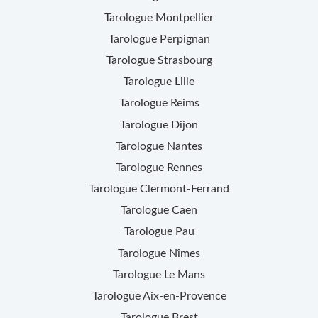
Tarologue
Montpellier
Tarologue
Perpignan
Tarologue
Strasbourg
Tarologue
Lille
Tarologue
Reims
Tarologue
Dijon
Tarologue
Nantes
Tarologue
Rennes
Tarologue
Clermont-Ferrand
Tarologue
Caen
Tarologue
Pau
Tarologue
Nîmes
Tarologue
Le Mans
Tarologue
Aix-en-Provence
Tarologue
Brest