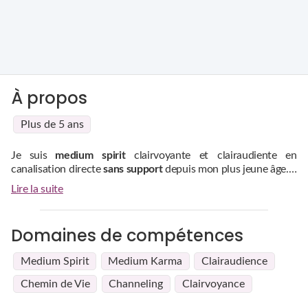
À propos
Plus de 5 ans
Je suis
medium spirit
clairvoyante et clairaudiente en
canalisation directe
sans support
depuis mon plus jeune âge.
Cette canalisation m'a été possible parce que je suis
Cela me permet d'avoir des informations rapides par votre
Lire la suite
synesthète émotionnelle, chromatique, temporelle et sensitive
voix, votre corps, et autre… Je suis aussi psycho-phonologue
et empathique. La
synesthésie
est cette capacité d'associer
des couleurs à tous types de schémas chez moi.
Domaines de compétences
Medium Spirit
Medium Karma
Clairaudience
Chemin de Vie
Channeling
Clairvoyance