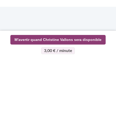
M'avertir quand Christine Vallons sera disponible
3,00 € / minute
>
>
Page d'accueil
Esotérisme
Christine Vallons
À propos
Support
Devenez
expert
Qui sommes-nous ?
Centre d'aide
Qui peut devenir
Règlement vie
Mon compte
expert
Privée