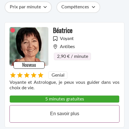
Prix par minute
Compétences
Catégories
Métiers
Ville
Béatrice
Voyant
Antibes
2,90 € / minute
Nouveau
Genial
Voyante et Astrologue, je peux vous guider dans vos
choix de vie.
5 minutes gratuites
En savoir plus