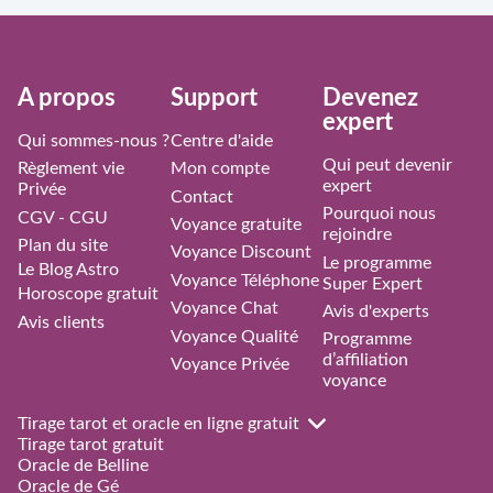
À propos
Support
Devenez
expert
Qui sommes-nous ?
Centre d'aide
Qui peut devenir
Règlement vie
Mon compte
expert
Privée
Contact
Pourquoi nous
CGV - CGU
Voyance gratuite
rejoindre
Plan du site
Voyance Discount
Le programme
Le Blog Astro
Voyance Téléphone
Super Expert
Horoscope gratuit
Voyance Chat
Avis d'experts
Avis clients
Voyance Qualité
Programme
d’affiliation
Voyance Privée
voyance
Tirage tarot et oracle en ligne gratuit
Tirage tarot gratuit
Oracle de Belline
Oracle de Gé