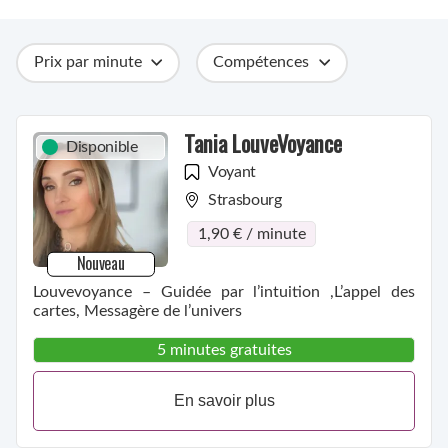
Prix par minute
Compétences
Catégories
Métiers
Ville
Tania LouveVoyance
Disponible
Voyant
Strasbourg
1,90 € / minute
Nouveau
Louvevoyance – Guidée par l’intuition ,L’appel des
cartes, Messagère de l’univers
5 minutes gratuites
En savoir plus