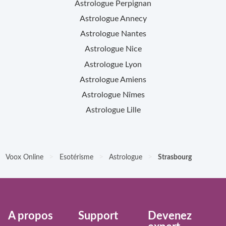
Astrologue
Perpignan
Astrologue
Annecy
Astrologue
Nantes
Astrologue
Nice
Astrologue
Lyon
Astrologue
Amiens
Astrologue
Nîmes
Astrologue
Lille
>
>
>
Voox Online
Esotérisme
Astrologue
Strasbourg
À propos
Support
Devenez