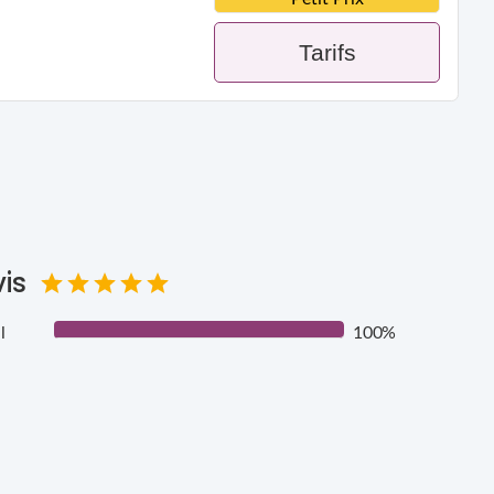
Tarifs
is
l
100%