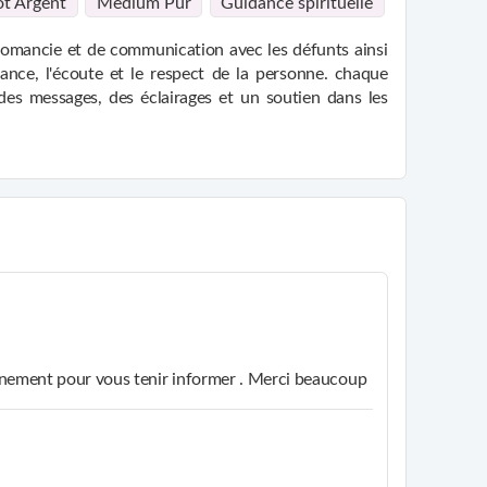
ot Argent
Medium Pur
Guidance spirituelle
omancie et de communication avec les défunts ainsi
ance, l'écoute et le respect de la personne. chaque
es messages, des éclairages et un soutien dans les
t en art-thérapie m'ont permis de développer une
agnement respectueuse du rythme de chacun. cela me
nt, dans un cadre sécurisant et apaisant.
nt, avec l'intention d'apporter soutien, réconfort et
éflexion, de retrouver confiance et de se reconnecter
e et spirituelle.
ainement pour vous tenir informer . Merci beaucoup