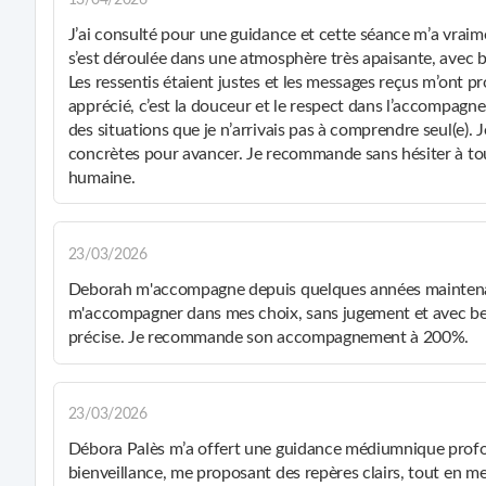
J’ai consulté pour une guidance et cette séance m’a vrai
s’est déroulée dans une atmosphère très apaisante, avec 
Les ressentis étaient justes et les messages reçus m’ont p
apprécié, c’est la douceur et le respect dans l’accompagne
des situations que je n’arrivais pas à comprendre seul(e). Je
concrètes pour avancer. Je recommande sans hésiter à to
humaine.
23/03/2026
Deborah m'accompagne depuis quelques années maintenant e
m'accompagner dans mes choix, sans jugement et avec bea
précise. Je recommande son accompagnement à 200%.
23/03/2026
Débora Palès m’a offert une guidance médiumnique prof
bienveillance, me proposant des repères clairs, tout en 