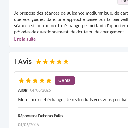
Tar
Je propose des séances de guidance médiumnique, de cart
que vos guides, dans une approche basée sur la bienveill
séance est un moment d'échange permettant d'apporter d
périodes de questionnement, de doute ou de changement.
Mon parcours personnel et mes formations en hypnose e
Lire la suite
qualité d'écoute attentive ainsi qu'une posture d'accomp
permet d'accueillir la personne avec sensibilité, sans jugeme
les séances se déroulent dans un cadre apaisant et sécurisa
1 Avis
compréhension. la guidance permet d'ouvrir des pistes de r
a soi, tout en restant dans une démarche sincère, bienveillant
Genial
Anais
04/06/2026
Merci pour cet échange , Je reviendrais vers vous proch
Réponse de
Deborah Palles
04/06/2026