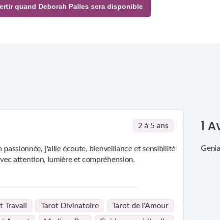
ertir quand Deborah Palles sera disponible
1
Av
2 à 5 ans
Genia
assionnée, j'allie écoute, bienveillance et sensibilité
ec attention, lumière et compréhension.
t Travail
Tarot Divinatoire
Tarot de l'Amour