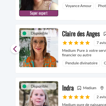
Voyance Amour
Pho
Super expert
Claire des Anges
Disponible
7 avis
Medium Pure à votre servic
financier ou autre
Pendule divinatoire
O
Indra
Disponible
Medium
2 avis
Medium pure de naissance, 