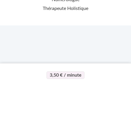
Thérapeute Holistique
3,50 € / minute
>
>
Page d'accueil
Esotérisme
Eva Spirit
À propos
Support
Devenez
expert