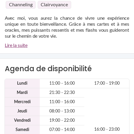
Channeling
Clairvoyance
Avec moi, vous aurez la chance de vivre une expérience
unique en toute bienveillance. Grâce à mes cartes et à mes
oracles, mes puissants ressentis et mes flashs vous guideront
sur le chemin de votre vie.
En début de consultation, je vous demanderai votre prénom
Lire la suite
et votre date de naissance ainsi que ceux des personnes
concernées.
Plus votre question sera précise, plus précise sera la réponse.
Calée sur le son de votre voix et accompagnée par mes Guides
Agenda de disponibilité
spirituels, je vous offrirai une voyance sans complaisance mais
en toute clarté.
Lundi
11:00 - 16:00
17:00 - 19:00
Tout au long de votre consultation, vous vous sentirez en
confiance et soutenue.
Mardi
21:30 - 22:30
N'hésitez pas à me contacter pour une voyance libre ou par
téléphone. Je vous promets un éclairage précis de votre vie et
Mercredi
11:00 - 16:00
qui vous ouvrira de nouvelles portes.
Jeudi
08:00 - 13:00
Je travaille le domaine de l'amour, professionnel, argent,
famille..
Vendredi
19:00 - 22:00
Ensemble nous dénouerons les noeuds de votre existence en
16:00 - 23:00
Samedi
07:00 - 14:00
toute simplicité .