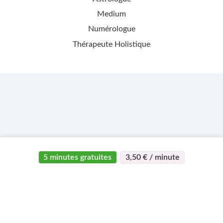
Medium
Numérologue
Thérapeute Holistique
5 minutes gratuites
3,50 € / minute
>
>
Page d'accueil
Esotérisme
Eva voyance