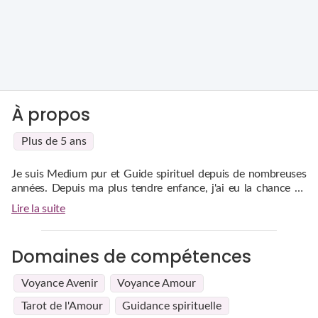
À propos
Plus de 5 ans
Je suis Medium pur et Guide spirituel depuis de nombreuses
années. Depuis ma plus tendre enfance, j'ai eu la chance de
baigner dans un univers de douceur et de forte spiritualité.
Lire la suite
Je vous aiderai à répondre aux questions dans tous les
domaines amoureux, professionnel, familial, argent, famille ..
J'ai beaucoup d'empathie.
Ma voyance est sans complaisance mais avec bienveillance.
Domaines de compétences
Avec moi, vous avancerez sur le Chemin de votre Vie en toute
confiance.
Voyance Avenir
Voyance Amour
Tarot de l'Amour
Guidance spirituelle