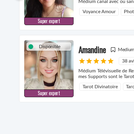
Médium canal avec ou sans
Voyance Amour
Pho
Super expert
Amandine
Disponible
Mediu
38 av
Médium Télévisuelle de Re
mes Supports sont le Tarot
Tarot Divinatoire
Tar
Super expert