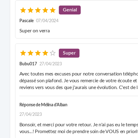
pouvez me contacter à tout moment pour répondre à vos qu
Genial
à cœur. Je peux aborder des sujets variés tels que l'amour, l
fournir des réponses brèves ou approfondies selon vos beso
Pascale
07/04/2024
Super on verra
Super
Bubu017
27/04/2023
Avec toutes mes excuses pour notre conversation téléph
dépassé son plafond. Je vous remercie de votre écoute et 
reviens vers vous des que j'aurais une évolution. C'est d
Réponse de
Mélina d'Alban
27/04/2023
Bonsoir, et merci pour votre retour. Je n'ai pas eu le tem
vous...! Promettez moi de prendre soin de VOUS en priori