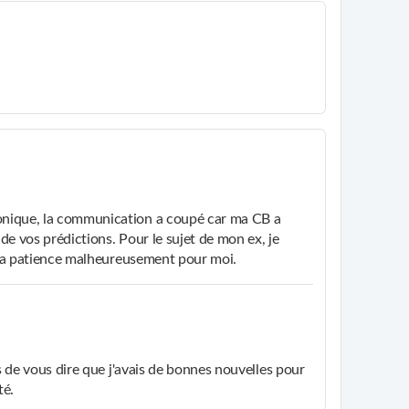
estions ou pour approfondir un sujet qui vous tient
e travail, les finances, les relations et la famille, et
ins.
onique, la communication a coupé car ma CB a
de vos prédictions. Pour le sujet de mon ex, je
e la patience malheureusement pour moi.
ps de vous dire que j'avais de bonnes nouvelles pour
té.