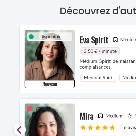
Découvrez d'aut
Eva Spirit
Disponible
Mediu
3,50 € / minute
Médium Spirit de naissance prête à vous aider pour votre évolution spirituelle, dépasser vos blo
complaisances.
Medium Spirit
Mediu
Nouveau
Mira
Medium
6 avis