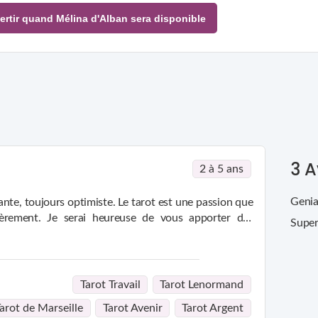
ertir quand Mélina d'Alban sera disponible
3
A
2 à 5 ans
Genia
ante, toujours optimiste. Le tarot est une passion que
ièrement. Je serai heureuse de vous apporter des
Supe
z actuellement.
Salon du Destin!
Tarot Travail
Tarot Lenormand
arot de Marseille
Tarot Avenir
Tarot Argent