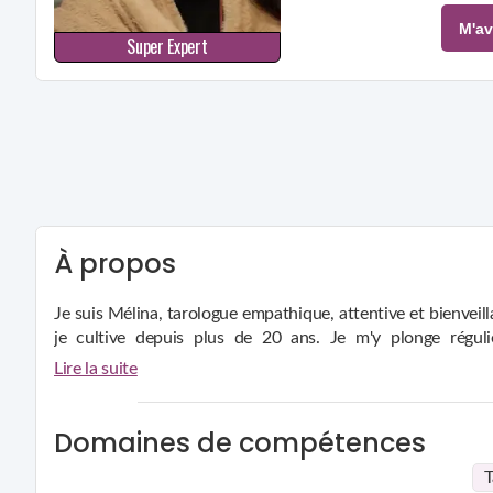
M'av
Super Expert
À propos
Je suis Mélina, tarologue empathique, attentive et bienveill
je cultive depuis plus de 20 ans. Je m'y plonge régul
éclaircissements sur les problématiques que vous rencontre
Présente au Salon des Arts Divinatoires en Février 2024 au 
Lire la suite
Domaines de compétences
T