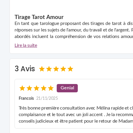
Tirage Tarot Amour
En tant que tarologue proposant des tirages de tarot à dis
réponses sur les sujets de l'amour, du travail et de l'argent.
abordés incluent la compréhension de vos relations amoure
difficultés émotionnelles et les blocages qui peuvent ent
Lire la suite
Tirage Tarot Travail
aider à éclaircir les questions concernant l'engagement, la c
Pour un tirage tarot travail, les sujets abordés peuvent 
carrière, les changements professionnels, les défis au tr
3 Avis
collègues et vos supérieurs hiérarchiques. Le tirage peut 
de vos capacités, ainsi que des domaines dans lesquels vou
Tirage Tarot Argent et Finances
professionnels.
Enfin, lors d'un tirage tarot argent, les sujets qui peuvent
Genial
investissements, les dettes, les dépenses excessives et la r
Francois
21/11/2025
aider à identifier les blocages qui entravent votre prospér
actions que vous pouvez entreprendre pour améliorer votre 
Très bonne première consultation avec Mélina rapide et cla
J'utilise des coupes spécifiques pour chaque domaine de vo
complaisance et le tout avec un joli accent . Je la recom
spécial pour la famille, avec une option pour les adolesce
conseils judicieux et être patient pour le retour de Madam
classique Marseille, l'Oracle de Ge, l'Oracle des Miroirs e
de jeux pour affiner mes lectures, tandis que mes interprét