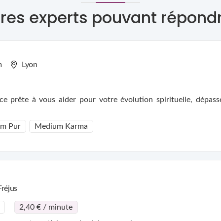
res experts pouvant répond
m
Lyon
cages, sans
m Pur
Medium Karma
Fréjus
2,40 € / minute