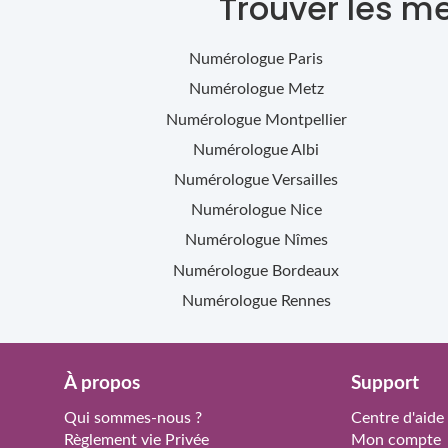
Trouver les m
Numérologue
Paris
Numérologue
Metz
Numérologue
Montpellier
Numérologue
Albi
Numérologue
Versailles
Numérologue
Nice
Numérologue
Nîmes
Numérologue
Bordeaux
Numérologue
Rennes
À propos
Support
Qui sommes-nous ?
Centre d'aide
Règlement vie Privée
Mon compte