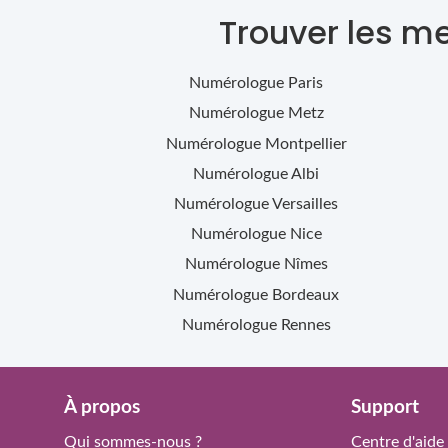
Trouver les m
Numérologue
Paris
Numérologue
Metz
Numérologue
Montpellier
Numérologue
Albi
Numérologue
Versailles
Numérologue
Nice
Numérologue
Nîmes
Numérologue
Bordeaux
Numérologue
Rennes
À propos
Support
Qui sommes-nous ?
Centre d'aide